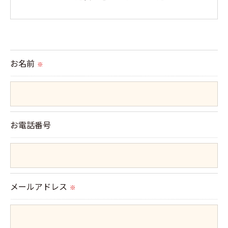
＜個人情報の提供について＞
当社ではお客様の同意を得た場合または法令に定め
られた場合を除き、
お名前
※
取得した個人情報を第三者に提供することはいたし
ません。
＜個人情報の委託について＞
お電話番号
当社では、利用目的の達成に必要な範囲において、
個人情報を外部に委託する場合があります。
これらの委託先に対しては個人情報保護契約等の措
置をとり、適切な監督を行います。
メールアドレス
※
＜個人情報の安全管理＞
当社では、個人情報の漏洩等がなされないよう、適