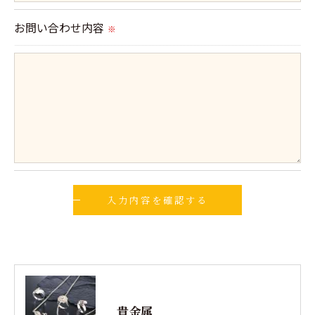
切に安全管理対策を実施します。
お問い合わせ内容
※
＜個人情報を与えなかった場合に生じる結果＞
必要な情報を頂けない場合は、それに対応した当社
のサービスをご提供できない場合がございますので
予めご了承ください。
＜個人情報の開示･訂正・削除･利用停止の手続につ
いて＞
当社では、お客様の個人情報の開示･訂正･削除・利
用停止の手続を定めさせて頂いております。
ご本人である事を確認のうえ、対応させて頂きま
す。
個人情報の開示･訂正･削除・利用停止の具体的手続
貴金属
きにつきましては、お電話でお問合せ下さい。