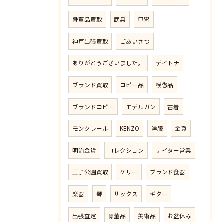
骨董品買取
武具
甲冑
神戸出張買取
ごあいさつ
ありがとうございました。
デイトナ
ブランド買取
コピー品
模倣品
ブランドコピー
モデルガン
古着
モンクレール
KENZO
洋服
金貨
明治金貨
コレクション
ナイター営業
王子公園買取
ケリー
ブランド食器
楽器
琴
サックス
ギター
出張査定
骨董品
美術品
お盆休み