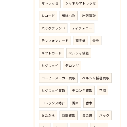
マトラッセ
シャネルマトラッセ
レコード
和装小物
出張買取
バッグブランド
ティファニー
テレフォンカード
商品券
金券
ギフトカード
ペルシャ絨毯
セグウェイ
デロンギ
コーヒーメーカー買取
ペルシャ絨毯買取
セグウェイ買取
デロンギ買取
花瓶
ロレックス時計
灘区
香木
おたから
時計買取
貴金属
バック