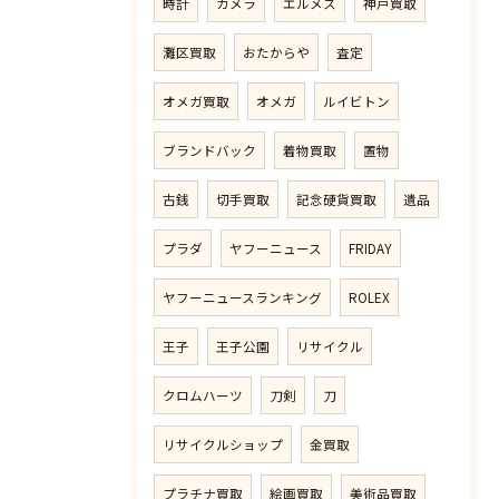
時計
カメラ
エルメス
神戸買取
灘区買取
おたからや
査定
オメガ買取
オメガ
ルイビトン
ブランドバック
着物買取
置物
古銭
切手買取
記念硬貨買取
遺品
プラダ
ヤフーニュース
FRIDAY
ヤフーニュースランキング
ROLEX
王子
王子公園
リサイクル
クロムハーツ
刀剣
刀
リサイクルショップ
金買取
プラチナ買取
絵画買取
美術品買取